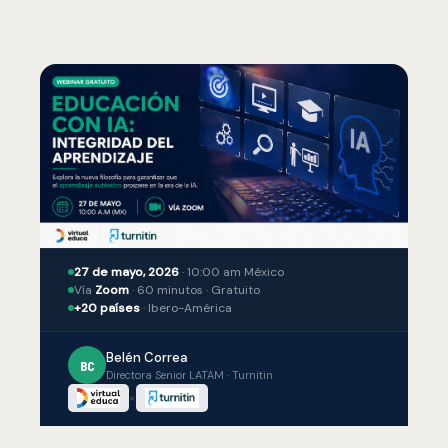
27 de mayo, 2026
· 10:00 am México
Vía
Zoom
· 60 minutos · Gratuito
+20 países
· Ibero-América
Belén Correa
BC
Directora Senior LATAM · Turnitin
×