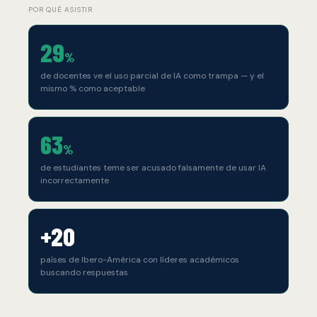
POR QUÉ ASISTIR
29
%
de docentes ve el uso parcial de IA como trampa — y el
mismo % como aceptable
63
%
de estudiantes teme ser acusado falsamente de usar IA
incorrectamente
+20
países de Ibero-América con líderes académicos
buscando respuestas