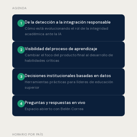
AGENDA
De la detección a la integración responsable
1
Cómo está evolucionando el rol de la integridad
académica ante la IA
Visibilidad del proceso de aprendizaje
2
Cambiar el foco del producto final al desarrollo de
habilidades críticas
Decisiones institucionales basadas en datos
3
Herramientas prácticas para líderes de educación
superior
Preguntas y respuestas en vivo
4
Espacio abierto con Belén Correa
HORARIO POR PAÍS