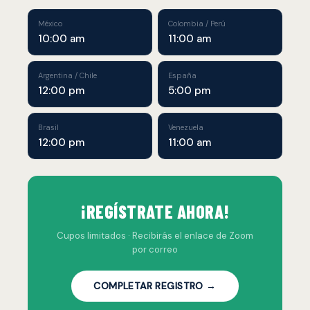
México
Colombia / Perú
10:00 am
11:00 am
Argentina / Chile
España
12:00 pm
5:00 pm
Brasil
Venezuela
12:00 pm
11:00 am
¡REGÍSTRATE AHORA!
Cupos limitados · Recibirás el enlace de Zoom
por correo
COMPLETAR REGISTRO →