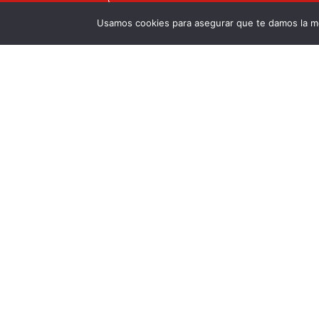
Usamos cookies para asegurar que te damos la me
Autoriza uso de datos.
He leído y acepto
la política de pri