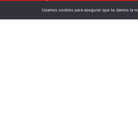
Usamos cookies para asegurar que te damos la me
Autoriza uso de datos.
He leído y acepto
la política de pri