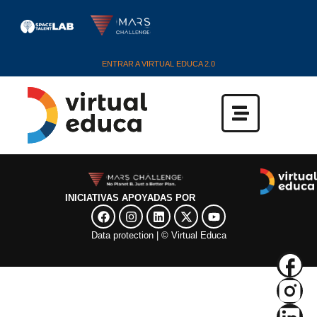
ENTRAR A VIRTUAL EDUCA 2.0
INICIATIVAS APOYADAS POR
Data protection​
| ©
Virtual Educa